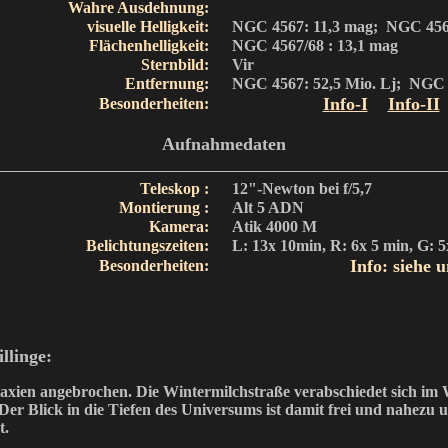
Wahre Ausdehnung:
visuelle Helligkeit:
NGC 4567: 11,3 mag; NGC 456
Flächenh
elligkeit:
NGC 4567/68 : 13,1 mag
Sternbild:
Vir
Entfernung:
NGC 4567: 52,5 Mio. Lj; NGC 
I
nfo-I
Info-II
Besonderheiten:
Aufnahmedaten
Teleskop :
12"-Newton bei f/5,7
Montierung :
Alt 5 ADN
Kamera:
Atik 4000 M
Belichtungszeiten:
L: 13x 10min, R: 6x 5 min, G: 5
Info: siehe u
Besonderheiten:
llinge:
alaxien angebrochen. Die Wintermilchstraße verabschiedet sich im
Der Blick in die Tiefen des Universums ist damit frei und nahezu u
t.