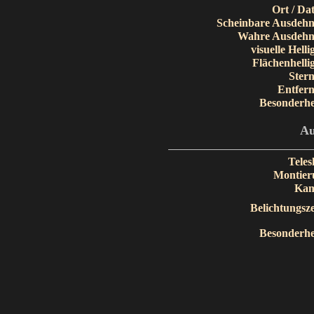
Ort / Da
Scheinbare Ausdeh
Wahre Ausdehn
visuelle Helli
Flächenh
elli
Stern
Entfer
Besonderhe
Au
Teles
Montier
Kam
Belichtungsze
Besonderhe